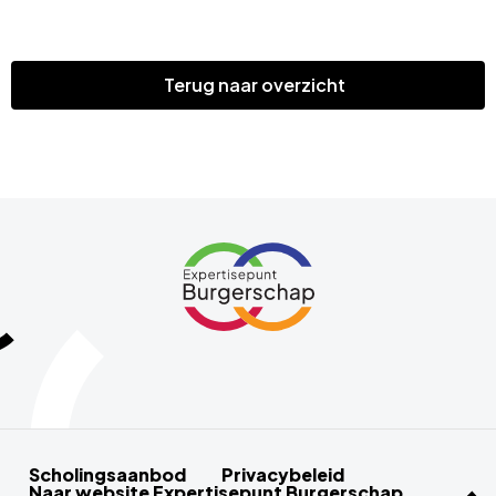
Terug naar overzicht
Site
Link
footer
naar
home
url
Scholingsaanbod
Privacybeleid
Naar website Expertisepunt Burgerschap