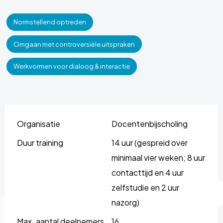
Normstellend optreden
Omgaan met controversiële uitspraken
Werkvormen voor dialoog & interactie
Organisatie
Docentenbijscholing
Duur training
14 uur (gespreid over
minimaal vier weken; 8 uur
contacttijd en 4 uur
zelfstudie en 2 uur
nazorg)
Max. aantal deelnemers
16