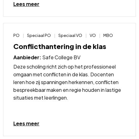
Lees
Lees meer
meer
over
PO
Speciaal PO
Speciaal VO
VO
MBO
Conflicthantering in de klas
Aanbieder:
Safe College BV
Deze scholing richt zich op het professioneel
omgaan met conflicten in de klas. Docenten
leren hoe zij spanningen herkennen, conflicten
bespreekbaar maken en regie houden in lastige
situaties met leerlingen.
Lees
meer
Lees meer
over