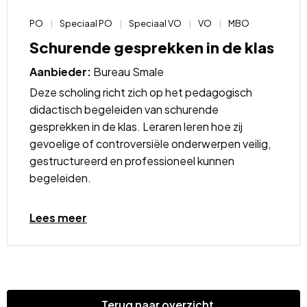
PO
Speciaal PO
Speciaal VO
VO
MBO
Schurende gesprekken in de klas
Aanbieder:
Bureau Smale
Deze scholing richt zich op het pedagogisch
didactisch begeleiden van schurende
gesprekken in de klas. Leraren leren hoe zij
gevoelige of controversiële onderwerpen veilig,
gestructureerd en professioneel kunnen
begeleiden.
Lees
Lees meer
meer
over
Terug naar overzicht