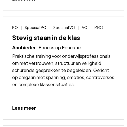
meer
over
PO
Speciaal PO
Speciaal VO
VO
MBO
Stevig staan in de klas
Aanbieder:
Foocus op Educatie
Praktische training voor onderwijsprofessionals
om met vertrouwen, structuur en veiligheid
schurende gesprekken te begeleiden. Gericht
op omgaan met spanning, emoties, controverses
en complexe klassensituaties.
Lees
meer
Lees meer
over