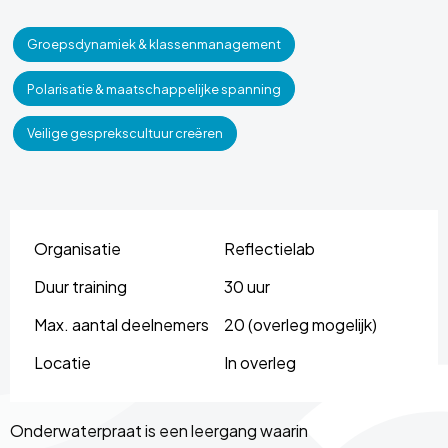
Groepsdynamiek & klassenmanagement
Polarisatie & maatschappelijke spanning
Veilige gesprekscultuur creëren
Organisatie
Reflectielab
Duur training
30 uur
Max. aantal deelnemers
20 (overleg mogelijk)
Locatie
In overleg
Onderwaterpraat is een leergang waarin